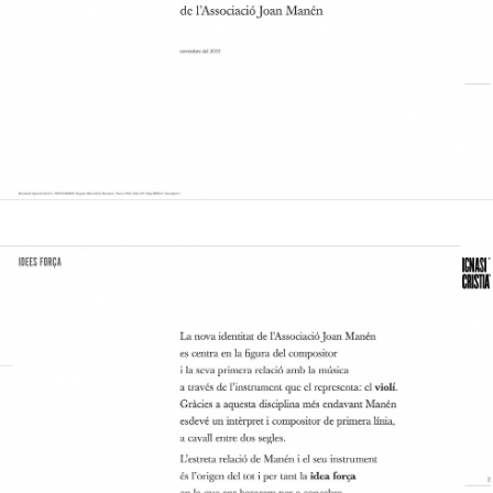
scénographie.
Ignasi Cristià s'est concentré sur la figure du
compositeur et sa première relation avec la
musique à travers l'instrument qui le représente
: le violon. Grâce à cette discipline, Manén est
ensuite devenu un interprète et compositeur de
premier plan, à cheval entre deux siècles.
La relation étroite entre Manén et son
instrument a été à l'origine de tout et donc l'idée
centrale sur laquelle Cristià s'est basé pour
concevoir et appliquer la nouvelle image de
marque de l'Association.