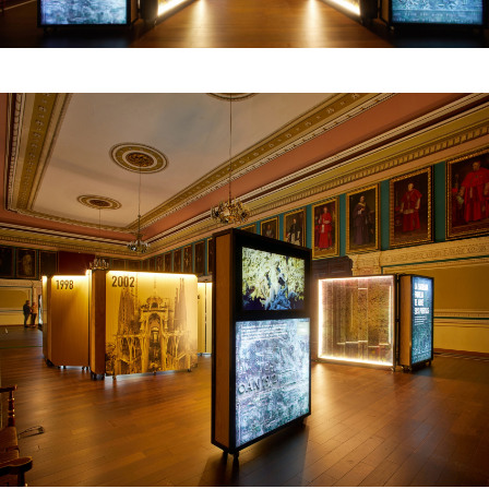
Institution à l’origine du projet :
Fondation du
conseil pour la construction du temple expiatoire
de la Sagrada Família
Lieu :
itinérant
© Photographie : Pepo Segura
Site web de la Sagrada Família